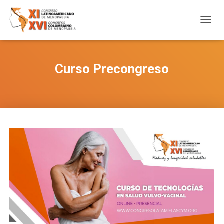
C
A
M
B
Curso Precongreso
I
A
R
M
O
D
O
D
E
N
A
V
E
G
A
C
I